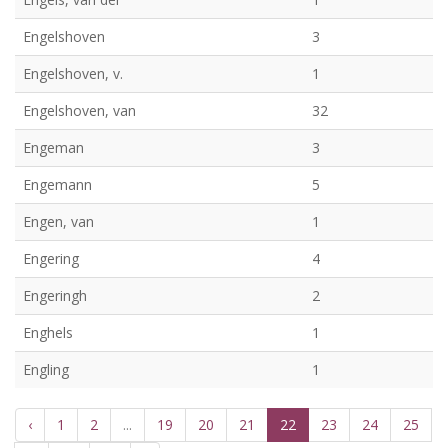
Engelshoven
3
Engelshoven, v.
1
Engelshoven, van
32
Engeman
3
Engemann
5
Engen, van
1
Engering
4
Engeringh
2
Enghels
1
Engling
1
‹
1
2
...
19
20
21
22
23
24
25