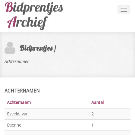
Toggl
navig
Bidprentjes /
Achternamen
ACHTERNAMEN
Achternaam
Aantal
Esveld, van
2
Etienne
1