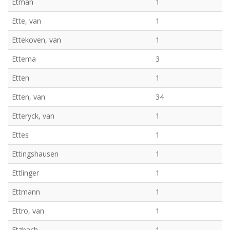
Etman
1
Ette, van
1
Ettekoven, van
1
Ettema
3
Etten
1
Etten, van
34
Etteryck, van
1
Ettes
1
Ettingshausen
1
Ettlinger
1
Ettmann
1
Ettro, van
1
Etzbach
1