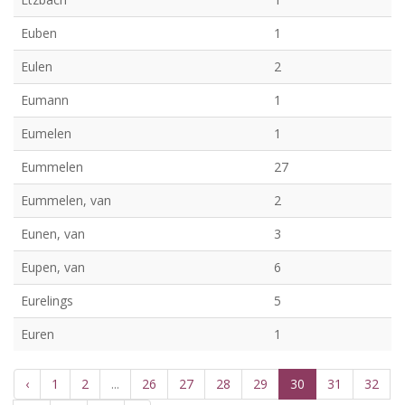
Euben
1
Eulen
2
Eumann
1
Eumelen
1
Eummelen
27
Eummelen, van
2
Eunen, van
3
Eupen, van
6
Eurelings
5
Euren
1
‹
1
2
...
26
27
28
29
30
31
32