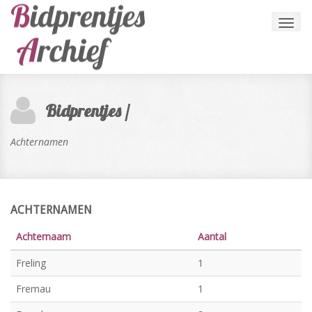
Toggl
navig
Bidprentjes /
Achternamen
ACHTERNAMEN
Achternaam
Aantal
Freling
1
Fremau
1