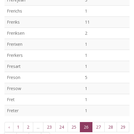
Frerichs
1
Freriks
11
Freriksen
2
Frerixen
1
Frerkers
1
Fresart
1
Freson
5
Fresow
1
Fret
1
Freter
1
‹
1
2
...
23
24
25
26
27
28
29