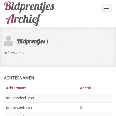
Toggl
navig
Bidprentjes /
Achternamen
ACHTERNAMEN
Achternaam
Aantal
Immersdeel, van
1
Immerseel, van
5