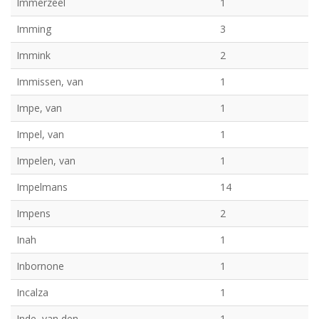
Immerzeel
1
Imming
3
Immink
2
Immissen, van
1
Impe, van
1
Impel, van
1
Impelen, van
1
Impelmans
14
Impens
2
Inah
1
Inbornone
1
Incalza
1
Inde, van den
1