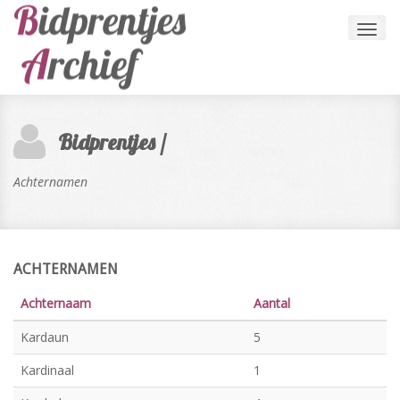
Toggl
navig
Bidprentjes /
Achternamen
ACHTERNAMEN
Achternaam
Aantal
Kardaun
5
Kardinaal
1