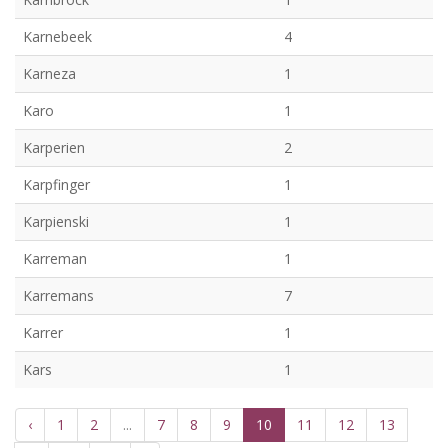
Karnebeek
4
Karneza
1
Karo
1
Karperien
2
Karpfinger
1
Karpienski
1
Karreman
1
Karremans
7
Karrer
1
Kars
1
‹
1
2
...
7
8
9
10
11
12
13