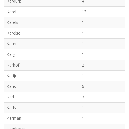
Kardurk
4
Karel
13
Karels
1
Karelse
1
Karen
1
Karg
1
Karhof
2
Karijo
1
Karis
6
Karl
3
Karls
1
Karman
1
Karnbrock
1