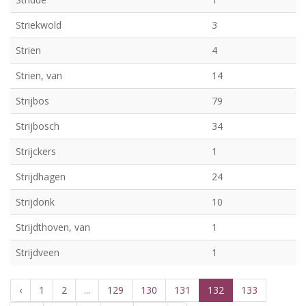
Striekwold
3
Strien
4
Strien, van
14
Strijbos
79
Strijbosch
34
Strijckers
1
Strijdhagen
24
Strijdonk
10
Strijdthoven, van
1
Strijdveen
1
‹
1
2
...
129
130
131
132
133