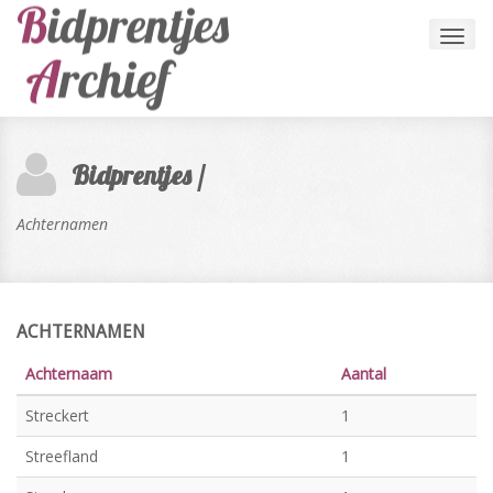
Toggl
navig
Bidprentjes /
Achternamen
ACHTERNAMEN
Achternaam
Aantal
Streckert
1
Streefland
1