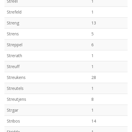
Streel
1
Strefeld
1
Streng
13
Strens
5
Streppel
6
Strerath
1
Streuff
1
Streukens
28
Streutels
1
Streutjens
8
Strgar
1
Stribos
14
Stridde
1