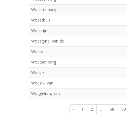
Woestenburg
Woesthuis
Woestijn
Woestyne, van de
Woets
Woetsenborg
Woezik
Woezik, van
Woggelum, van
‹
1
2
...
58
59