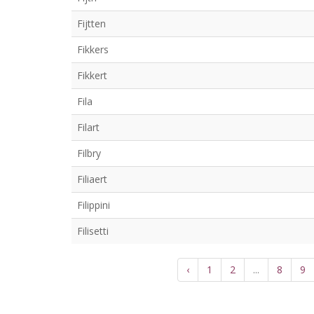
Fijtten
Fikkers
Fikkert
Fila
Filart
Filbry
Filiaert
Filippini
Filisetti
‹
1
2
...
8
9