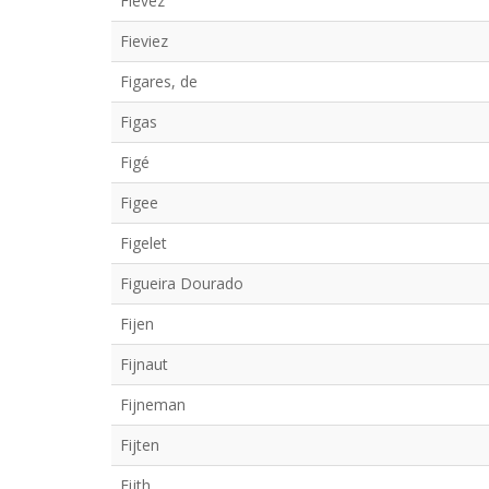
Fievez
Fieviez
Figares, de
Figas
Figé
Figee
Figelet
Figueira Dourado
Fijen
Fijnaut
Fijneman
Fijten
Fijth