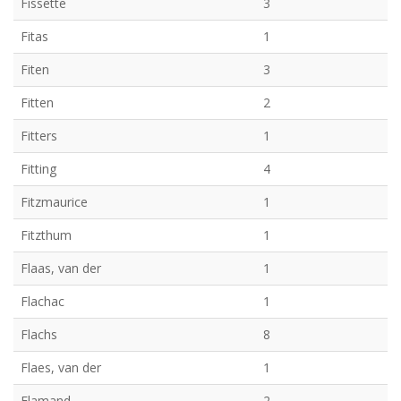
Fissette
3
Fitas
1
Fiten
3
Fitten
2
Fitters
1
Fitting
4
Fitzmaurice
1
Fitzthum
1
Flaas, van der
1
Flachac
1
Flachs
8
Flaes, van der
1
Flamand
2