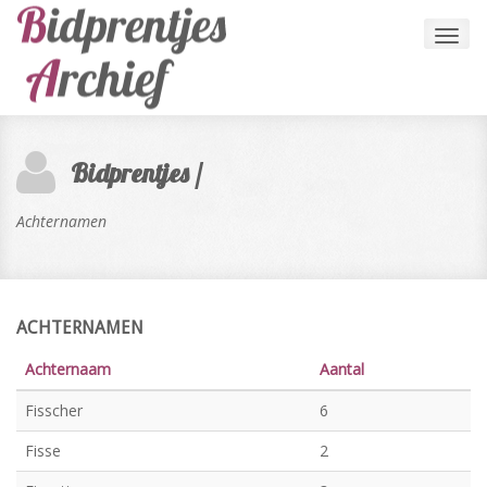
Toggl
navig
Bidprentjes /
Achternamen
ACHTERNAMEN
Achternaam
Aantal
Fisscher
6
Fisse
2