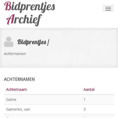
Toggl
navig
Bidprentjes /
Achternamen
ACHTERNAMEN
Achternaam
Aantal
Game
1
Gameren, van
3