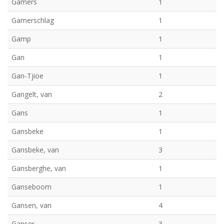
Gamers
1
Gamerschlag
1
Gamp
1
Gan
1
Gan-Tjioe
1
Gangelt, van
2
Gans
1
Gansbeke
1
Gansbeke, van
3
Gansberghe, van
1
Ganseboom
1
Gansen, van
4
Ganser
3