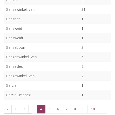
Gansewinkel, van
31
Gansner
1
Gansweid
1
Gansweidt
1
Ganzeboom
3
Ganzenwinkel, van
6
Ganzevles
2
Ganzewinkel, van
2
Garcia
1
Garcia Jimenez
1
‹
1
2
3
4
5
6
7
8
9
10
...