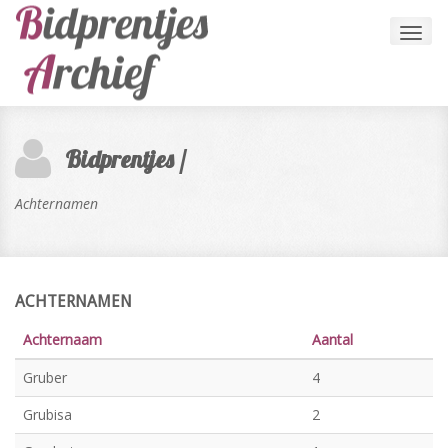
Toggl
navig
Bidprentjes /
Achternamen
ACHTERNAMEN
Achternaam
Aantal
Gruber
4
Grubisa
2