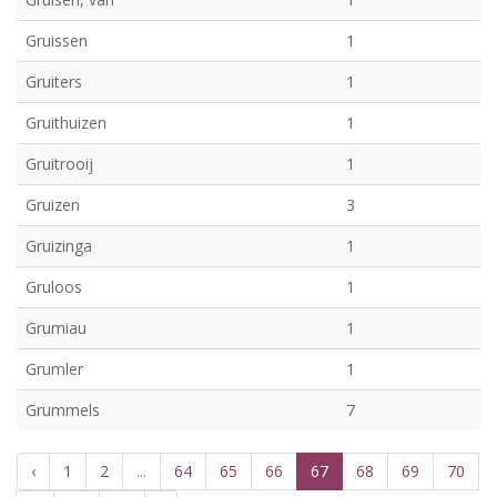
Gruissen
1
Gruiters
1
Gruithuizen
1
Gruitrooij
1
Gruizen
3
Gruizinga
1
Gruloos
1
Grumiau
1
Grumler
1
Grummels
7
‹
1
2
...
64
65
66
67
68
69
70