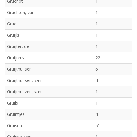
Gruchot
1
Gruchten, van
1
Gruel
1
Gruijls
1
Gruijter, de
1
Gruijters
22
Gruijthuijsen
6
Gruijthuijsen, van
4
Gruijthuijzen, van
1
Gruils
1
Gruintjes
4
Gruisen
51
Gruisen, van
1