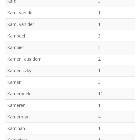
Kalz
3
Kam, van de
1
Kam, van der
1
Kambeel
3
Kambier
2
Kamen, aus dem
2
Kameniczky
1
Kamer
3
Kamerbeek
11
Kamerer
1
Kamerman
4
Kaminah
1
Kaminiarz
1