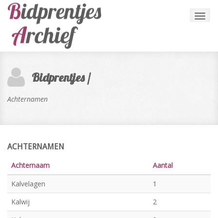
Toggl
navig
Bidprentjes /
Achternamen
ACHTERNAMEN
Achternaam
Aantal
Kalvelagen
1
Kalwij
2