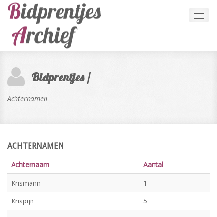
Toggl
navig
Bidprentjes /
Achternamen
ACHTERNAMEN
Achternaam
Aantal
Krismann
1
Krispijn
5