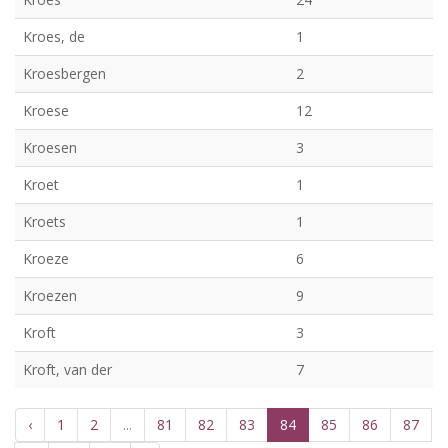
Kroes, de
1
Kroesbergen
2
Kroese
12
Kroesen
3
Kroet
1
Kroets
1
Kroeze
6
Kroezen
9
Kroft
3
Kroft, van der
7
‹
1
2
...
81
82
83
84
85
86
87