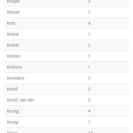
Krispin
3
Krissel
1
Krist
4
Kristal
1
Kristel
2
Kristen
1
Kristens
1
Kroeders
3
Kroef
3
Kroef, van der
2
Kroeg
4
Kroep
1
Kroes
24