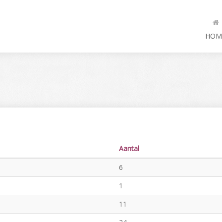
HOM
Aantal
6
1
11