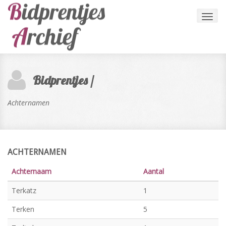
Toggl
navig
Bidprentjes /
Achternamen
ACHTERNAMEN
Achternaam
Aantal
Terkatz
1
Terken
5