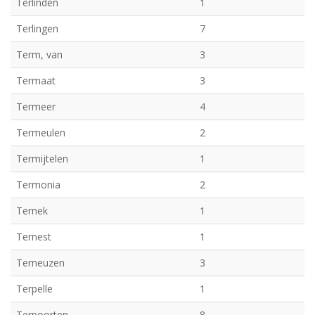
Terlinden
1
Terlingen
7
Term, van
3
Termaat
3
Termeer
4
Termeulen
2
Termijtelen
1
Termonia
2
Ternek
1
Ternest
1
Terneuzen
3
Terpelle
1
Terpoorten
8