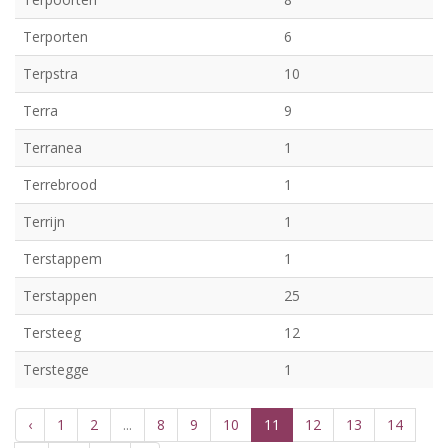
Terporten
6
Terpstra
10
Terra
9
Terranea
1
Terrebrood
1
Terrijn
1
Terstappem
1
Terstappen
25
Tersteeg
12
Terstegge
1
‹
1
2
...
8
9
10
11
12
13
14