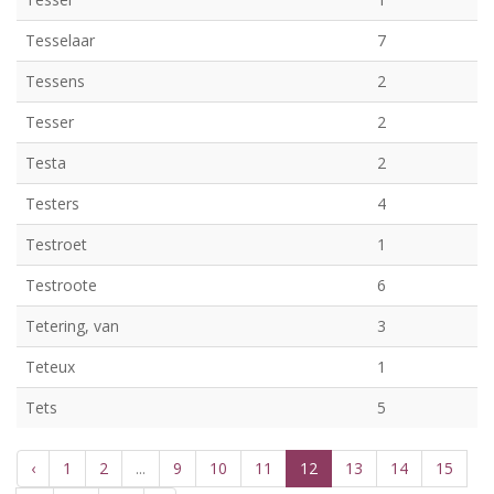
Tesselaar
7
Tessens
2
Tesser
2
Testa
2
Testers
4
Testroet
1
Testroote
6
Tetering, van
3
Teteux
1
Tets
5
‹
1
2
...
9
10
11
12
13
14
15