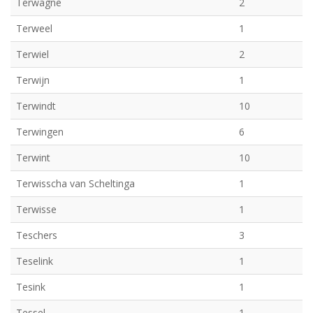
Terwagne
2
Terweel
1
Terwiel
2
Terwijn
1
Terwindt
10
Terwingen
6
Terwint
10
Terwisscha van Scheltinga
1
Terwisse
1
Teschers
3
Teselink
1
Tesink
1
Tessel
1