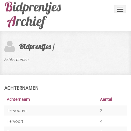
Toggl
navig
Bidprentjes /
Achternamen
ACHTERNAMEN
Achternaam
Aantal
Tervooren
2
Tervoort
4