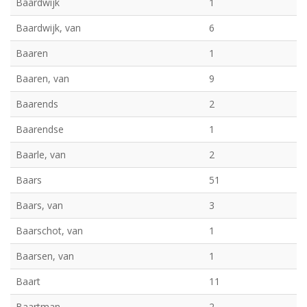
Baardwijk
1
Baardwijk, van
6
Baaren
1
Baaren, van
9
Baarends
2
Baarendse
1
Baarle, van
2
Baars
51
Baars, van
3
Baarschot, van
1
Baarsen, van
1
Baart
11
Baartman
2