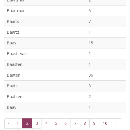
Baartmans
6
Baarts
7
Baartz
1
Baas
15
Baast, van
1
Baasten
1
Baaten
36
Baats
8
Baatsen
2
Baay
1
‹
1
2
3
4
5
6
7
8
9
10
...