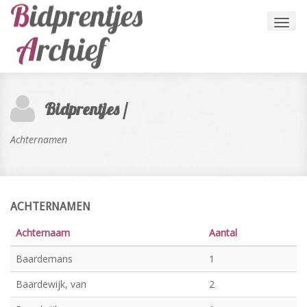
Toggl
navig
Bidprentjes /
Achternamen
ACHTERNAMEN
Achternaam
Aantal
Baardemans
1
Baardewijk, van
2