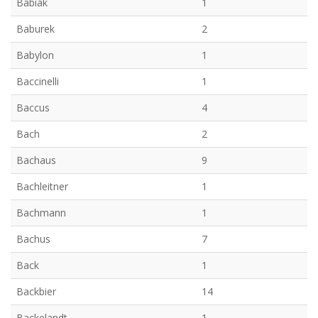
Babiak
1
Baburek
2
Babylon
1
Baccinelli
1
Baccus
4
Bach
2
Bachaus
9
Bachleitner
1
Bachmann
1
Bachus
7
Back
1
Backbier
14
Backelandt
1