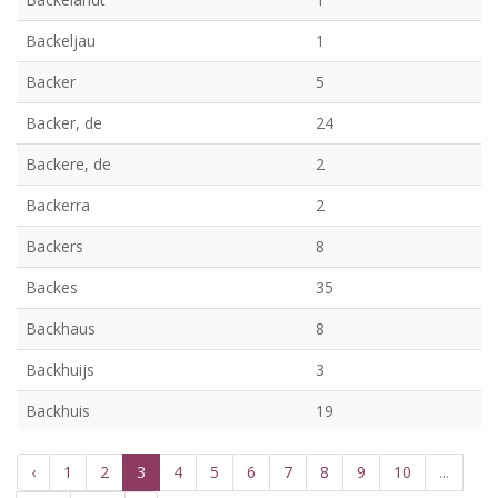
Backeljau
1
Backer
5
Backer, de
24
Backere, de
2
Backerra
2
Backers
8
Backes
35
Backhaus
8
Backhuijs
3
Backhuis
19
‹
1
2
3
4
5
6
7
8
9
10
...