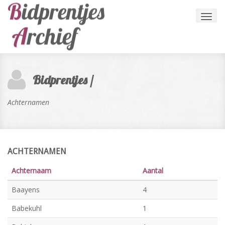
Toggl
navig
Bidprentjes /
Achternamen
ACHTERNAMEN
Achternaam
Aantal
Baayens
4
Babekuhl
1