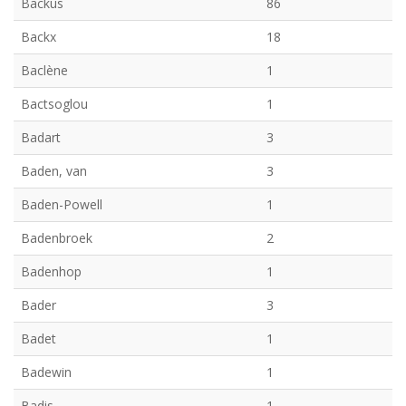
Backus
86
Backx
18
Baclène
1
Bactsoglou
1
Badart
3
Baden, van
3
Baden-Powell
1
Badenbroek
2
Badenhop
1
Bader
3
Badet
1
Badewin
1
Badis
1