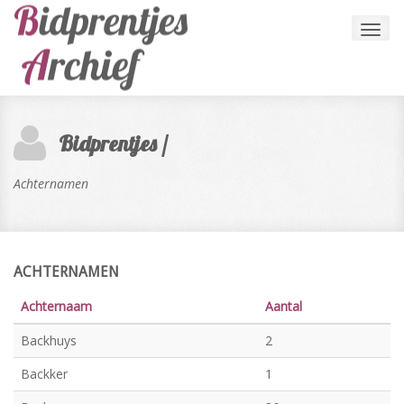
Toggl
navig
Bidprentjes /
Achternamen
ACHTERNAMEN
Achternaam
Aantal
Backhuys
2
Backker
1