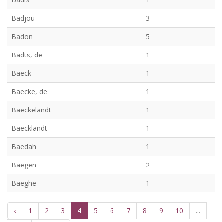
Badjou
3
Badon
5
Badts, de
1
Baeck
1
Baecke, de
1
Baeckelandt
1
Baecklandt
1
Baedah
1
Baegen
2
Baeghe
1
‹
1
2
3
4
5
6
7
8
9
10
...