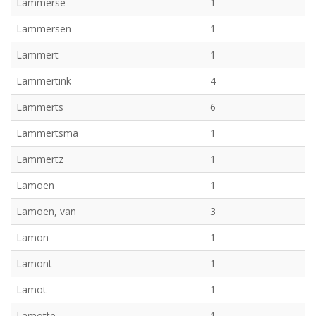
Lammerse
1
Lammersen
1
Lammert
1
Lammertink
4
Lammerts
6
Lammertsma
1
Lammertz
1
Lamoen
1
Lamoen, van
3
Lamon
1
Lamont
1
Lamot
1
Lamotte
1