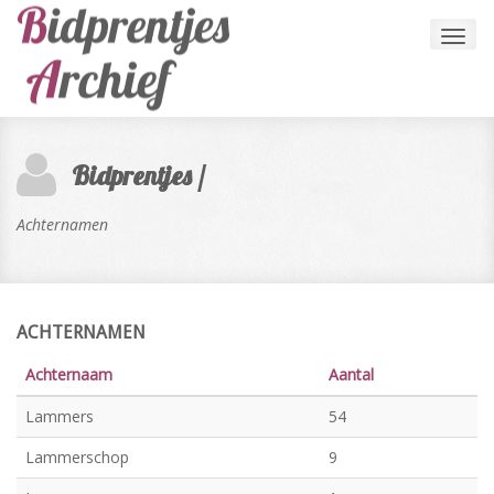
Toggl
navig
Bidprentjes /
Achternamen
ACHTERNAMEN
Achternaam
Aantal
Lammers
54
Lammerschop
9