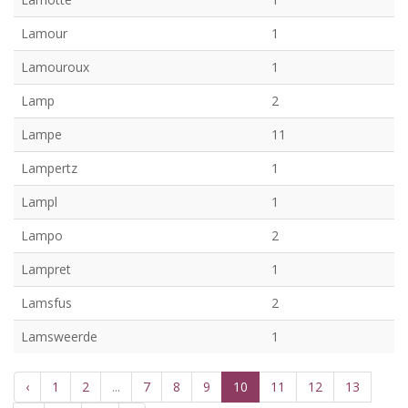
Lamour
1
Lamouroux
1
Lamp
2
Lampe
11
Lampertz
1
Lampl
1
Lampo
2
Lampret
1
Lamsfus
2
Lamsweerde
1
‹
1
2
...
7
8
9
10
11
12
13