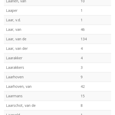
Laanen, van
10
Laaper
1
Laar, v.d.
1
Laar, van
46
Laar, van de
134
Laar, van der
4
Laarakker
4
Laarakkers
3
Laarhoven
9
Laarhoven, van
42
Laarmans
15
Laarschot, van de
8
Laarveld
1