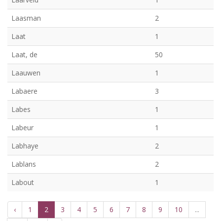
Laasman
2
Laat
1
Laat, de
50
Laauwen
1
Labaere
3
Labes
1
Labeur
1
Labhaye
2
Lablans
2
Labout
1
‹
1
2
3
4
5
6
7
8
9
10
...