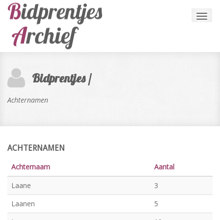
Toggl
navig
Bidprentjes /
Achternamen
ACHTERNAMEN
Achternaam
Aantal
Laane
3
Laanen
5