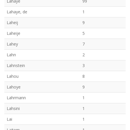
Lahaye
99
Lahaye, de
1
Laheij
9
Laheije
5
Lahey
7
Lahn
2
Lahnstein
3
Lahou
8
Lahoye
9
Lahrmann
1
Lahsini
1
Lai
1
Laitem
1