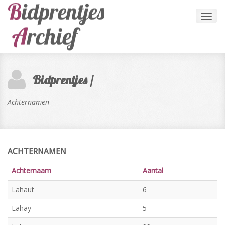
Toggl
navig
Bidprentjes /
Achternamen
ACHTERNAMEN
Achternaam
Aantal
Lahaut
6
Lahay
5