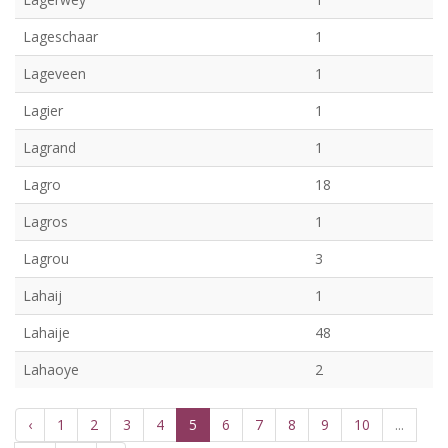
Lageschaar
1
Lageveen
1
Lagier
1
Lagrand
1
Lagro
18
Lagros
1
Lagrou
3
Lahaij
1
Lahaije
48
Lahaoye
2
‹
1
2
3
4
5
6
7
8
9
10
...