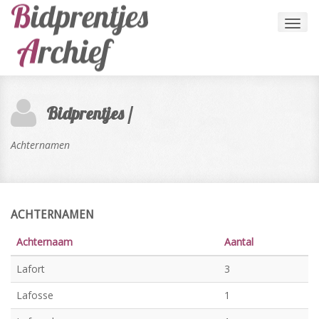
Toggl
navig
Bidprentjes /
Achternamen
ACHTERNAMEN
Achternaam
Aantal
Lafort
3
Lafosse
1