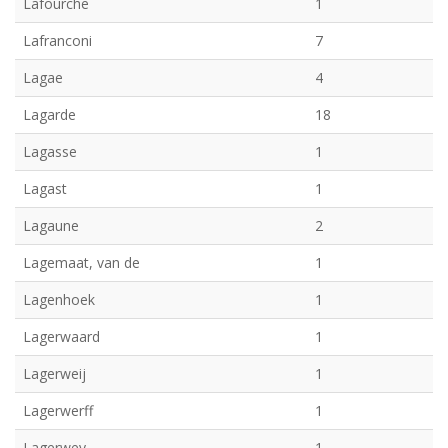
Lafourche
1
Lafranconi
7
Lagae
4
Lagarde
18
Lagasse
1
Lagast
1
Lagaune
2
Lagemaat, van de
1
Lagenhoek
1
Lagerwaard
1
Lagerweij
1
Lagerwerff
1
Lagerwey
1